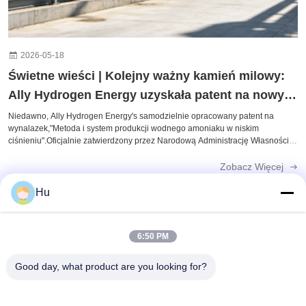
2026-05-18
Świetne wieści | Kolejny ważny kamień milowy:
Ally Hydrogen Energy uzyskała patent na nowy
wynalazek!
Niedawno, Ally Hydrogen Energy's samodzielnie opracowany patent na
wynalazek,"Metoda i system produkcji wodnego amoniaku w niskim
ciśnieniu".Oficjalnie zatwierdzony przez Narodową Administrację Własności
Intelektualnej.otwarcie zupełnie nowej drogi do uprzemysłowienia
rozproszonej zielonej ...
Zobacz Więcej
Hu
6:50 PM
Szybki kontakt
Good day, what product are you looking for?
Adres
201 #, Changcheng Road, Chengdu, Syczuan