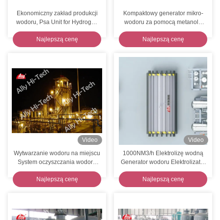
Ekonomiczny zakład produkcji
Kompaktowy generator mikro-
wodoru, Psa Unit for Hydrogen
wodoru za pomocą metanolu
Production
Reforming 50 Nm3 / H Ocena
Najlepszą cenę
Najlepszą cenę
mocy wyjściowej
Video
Video
Wytwarzanie wodoru na miejscu
1000NM3/h Elektrolizę wodną
System oczyszczania wodoru
Generator wodoru Elektrolizator
Łatwa konserwacja
5MW Zielony wodór
Najlepszą cenę
Najlepszą cenę