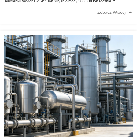
nadtlenku wodoru w Sichuan Yuyan o mocy 300 000 ton rocznie, z
powodzeniem uruchomiła i uruchomiła ją w ramach jednej próby.Cały
Zobacz Więcej
przepływ procesów jest teraz ...