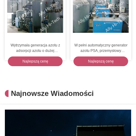
Wytrzymała generacja azotu z
W pełni automatyczny generator
adsorpcji azotu o dużej
azotu PSA, przemysłowy
wytrzymałości na PSA
generator azotu
Najlepszą cenę
Najlepszą cenę
Najnowsze Wiadomości