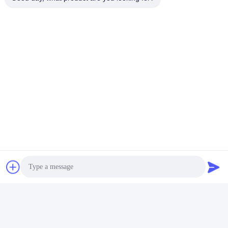
Szybki kontakt
Adres
201 #, Changcheng Road, Chengdu, Syczuan
Tel.
86-28-62590080-8126
Wiadomość elektroniczna
robb.hu@allygas.com
Polityka prywatności
|
Sitemap
| Chiny dobre. Jakość Zakład
produkcji wodoru Sprzedawca. 2019-2026 Ally Hydrogen
Photo