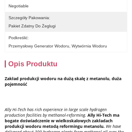
Negotiable
Szczegóły Pakowania:
Pakiet Zdatny Do Żeglugi
Podkreślić:
Przemysłowy Generator Wodoru
, 
Wytwórnia Wodoru
Opis Produktu
Zakład produkcji wodoru na dużą skalę z metanolu, duża
pojemność
Ally Hi-Tech has rich experience in large scale hydrogen
production facilities by methanol-reforming.
Ally Hi-Tech ma
bogate doświadczenie w wielkoskalowych zakładach
produkcji wodoru metodą reformingu metanolu.
We have
delivered about 300 hydrogen plants form methanol all over the