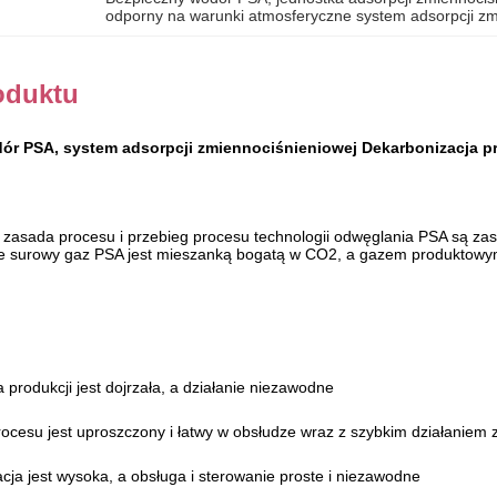
odporny na warunki atmosferyczne system adsorpcji zm
oduktu
ór PSA, system adsorpcji zmiennociśnieniowej Dekarbonizacja p
 zasada procesu i przebieg procesu technologii odwęglania PSA są z
że surowy gaz PSA jest mieszanką bogatą w CO2, a gazem produktowy
 produkcji jest dojrzała, a działanie niezawodne
rocesu jest uproszczony i łatwy w obsłudze wraz z szybkim działaniem 
ja jest wysoka, a obsługa i sterowanie proste i niezawodne