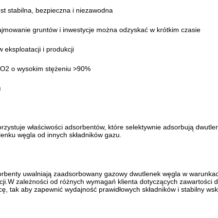
st stabilna, bezpieczna i niezawodna
ajmowanie gruntów i inwestycje można odzyskać w krótkim czasie
 eksploatacji i produkcji
O2 o wysokim stężeniu >90%
u
zystuje właściwości adsorbentów, które selektywnie adsorbują dwutle
lenku węgla od innych składników gazu.
benty uwalniają zaadsorbowany gazowy dwutlenek węgla w warunkach
cji.W zależności od różnych wymagań klienta dotyczących zawartości d
, tak aby zapewnić wydajność prawidłowych składników i stabilny wsk