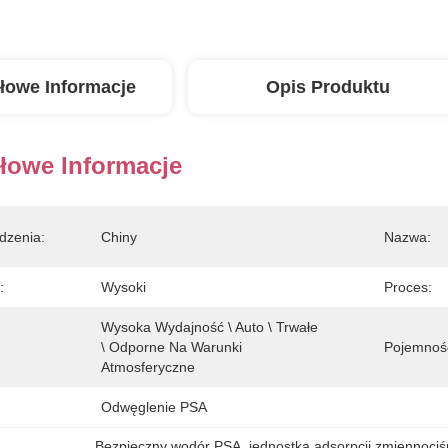
łowe Informacje
Opis Produktu
łowe Informacje
dzenia:
Chiny
Nazwa:
:
Wysoki
Proces:
Wysoka Wydajność \ Auto \ Trwałe 
\ Odporne Na Warunki 
Pojemnoś
Atmosferyczne
Odwęglenie PSA
Bezpieczny wodór PSA
, 
jednostka adsorpcji zmiennoci