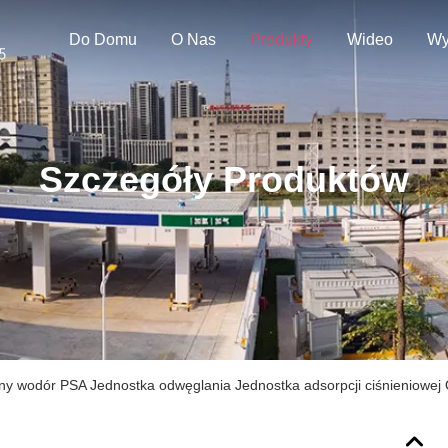
Do Domu
O Nas
Produkty
Wideo
Wy
Szczegóły Produktów
ny wodór PSA Jednostka odwęglania Jednostka adsorpcji ciśnieniowej