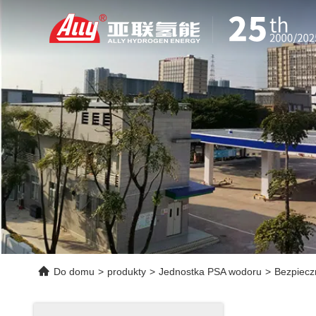
Do domu
>
produkty
>
Jednostka PSA wodoru
>
Bezpiecz