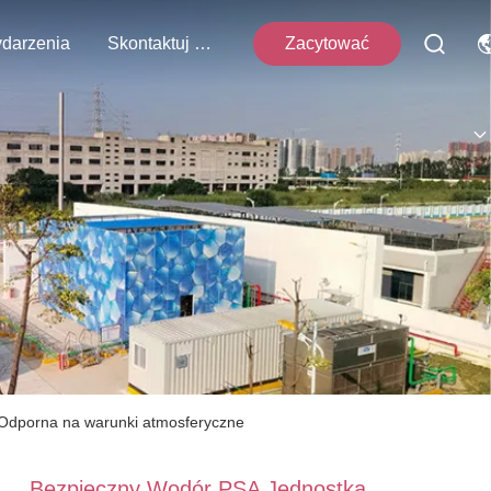
darzenia
Skontaktuj Się Z Nami
Zacytować
 Odporna na warunki atmosferyczne
Bezpieczny Wodór PSA Jednostka