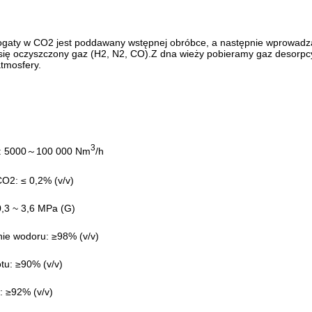
bogaty w CO2 jest poddawany wstępnej obróbce, a następnie wprowadza
 się oczyszczony gaz (H2, N2, CO).Z dna wieży pobieramy gaz desorpc
tmosfery.
3
: 5000～100 000 Nm
/h
CO2: ≤ 0,2% (v/v)
0,3 ~ 3,6 MPa (G)
ie wodoru: ≥98% (v/v)
tu: ≥90% (v/v)
 ≥92% (v/v)