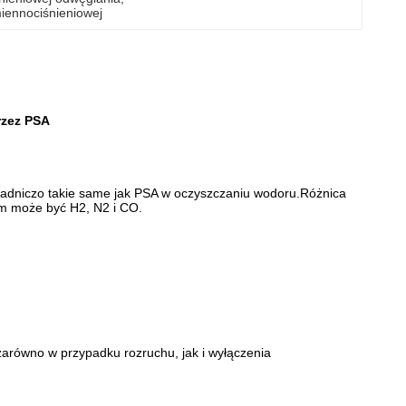
iennociśnieniowej
rzez PSA
asadniczo takie same jak PSA w oczyszczaniu wodoru.Różnica
m może być H2, N2 i CO.
zarówno w przypadku rozruchu, jak i wyłączenia