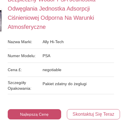
Odwęglania Jednostka Adsorpcji
Ciśnieniowej Odporna Na Warunki
Atmosferyczne
Nazwa Marki:
Ally Hi-Tech
Numer Modelu:
PSA
Cena £:
negotiable
Szczegóły
Pakiet zdatny do żeglugi
Opakowania:
Skontaktuj Się Teraz
Najlepszą Cenę