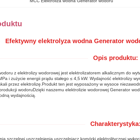
MCC Elektroliza wodna Generator wodoru
oduktu
Efektywny elektrolyza wodna Generator wodor
Opis produktu:
odoru z elektrolizy wodorowej jest elektrolizatorem alkalicznym do wytw
MPa i zużycie energii prądu stałego ≤ 4,5 kW. Wydajność elektrolizy w
kali przez elektrolizę.Produkt ten jest wyposażony w wysoce niezawodn
rodukcji wodoruDzięki naszemu elektrolizie wodorowej Generator wod
odną wydajnością.
Charakterystyka
ia szczelnej uszczelnienia uszczelniacz komórki elektrolitycznej wy