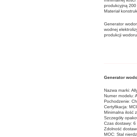
minimalnej ilośc
produkcyjną 200 
Materiał konstru
Generator wodoro
wodnej elektroli
produkcji wodoru
Generator wodo
Nazwa marki: All
Numer modelu: 
Pochodzenie: Ch
Certyfikacja: MC
Minimalna ilość 
Szczegóły opako
Czas dostawy: 6
Zdolność dostaw
MOC: Stal nierd