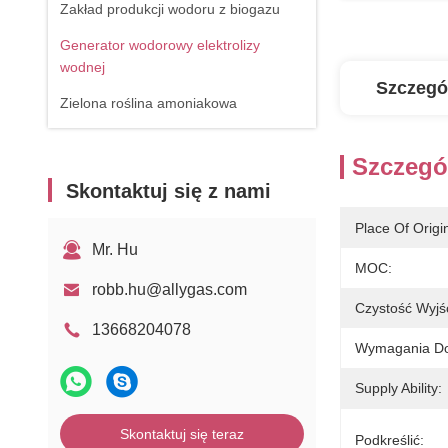
Zakład produkcji wodoru z biogazu
Generator wodorowy elektrolizy
wodnej
Szczegó
Zielona roślina amoniakowa
Szczegó
Skontaktuj się z nami
Place Of Origi
Mr. Hu
MOC:
robb.hu@allygas.com
Czystość Wyjś
13668204078
Wymagania Do
Supply Ability:
Skontaktuj się teraz
Podkreślić: