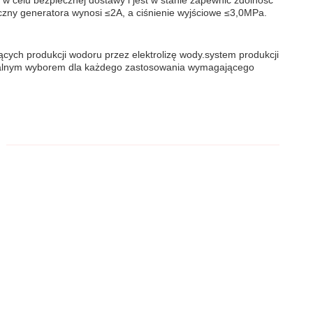
w celu bezpiecznej dostawy i jest w stanie zapewnić zdolność
yczny generatora wynosi ≤2A, a ciśnienie wyjściowe ≤3,0MPa.
cych produkcji wodoru przez elektrolizę wody.system produkcji
 idealnym wyborem dla każdego zastosowania wymagającego