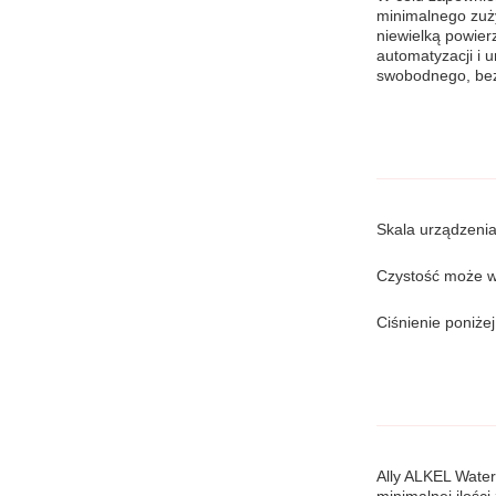
minimalnego zuży
niewielką powier
automatyzacji i
swobodnego, bez
Skala urządzeni
Czystość może w
Ciśnienie poniże
Ally ALKEL Water