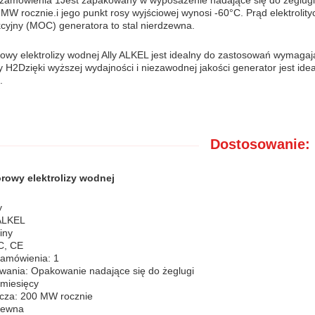
i zamówienia 1Jest zapakowany w wyposażenie nadające się do żeglugi 
MW rocznie.i jego punkt rosy wyjściowej wynosi -60°C. Prąd elektrolit
kcyjny (MOC) generatora to stal nierdzewna.
wy elektrolizy wodnej Ally ALKEL jest idealny do zastosowań wymagają
zy H2Dzięki wyższej wydajności i niezawodnej jakości generator jest
.
Dostosowanie:
rowy elektrolizy wodnej
y
ALKEL
iny
C, CE
zamówienia: 1
wania: Opakowanie nadające się do żeglugi
 miesięcy
cza: 200 MW rocznie
zewna