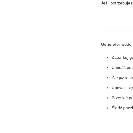
Jeśli potrzebuje
Generator wodoro
Zaparkuj g
Umieść pud
Załącz inst
Upewnij się
Przesłać p
Śledź paczk