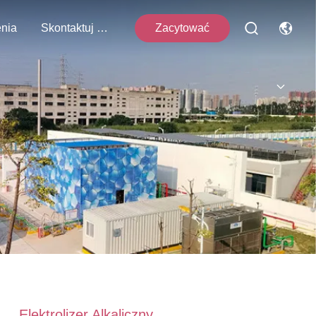
nia
Skontaktuj Się Z Nami
Zacytować
Elektrolizer Alkaliczny