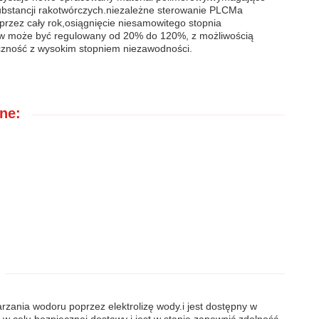
 substancji rakotwórczych.niezależne sterowanie PLCMa
 przez cały rok,osiągnięcie niesamowitego stopnia
ływ może być regulowany od 20% do 120%, z możliwością
czność z wysokim stopniem niezawodności.
ne:
rzania wodoru poprzez elektrolizę wody.i jest dostępny w