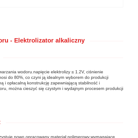
u - Elektrolizator alkaliczny
arzania wodoru.napięcie elektrolizy ≤ 1.2V, ciśnienie
ynosi do 80%, co czyni ją idealnym wyborem do produkcji
ą i opłacalną konstrukcję zapewniającą stabilność i
oru, można cieszyć się czystym i wydajnym procesem produkcji
:
korzystuje nowo opracowany materiał polimerowy.wymagające