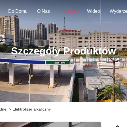
Do Domu
O Nas
Produkty
Wideo
Wydarze
Szczegóły Produktów
dnej
>
Elektrolizer alkaliczny