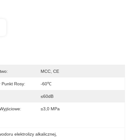
two:
MCC, CE
 Punkt Rosy:
-60℃
≤60dB
 Wyjściowe:
≤3,0 MPa
odoru elektrolizy alkalicznej
, 