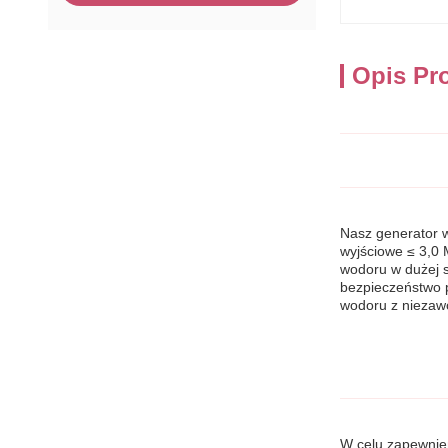
Opis Pr
Nasz generator w
wyjściowe ≤ 3,0 
wodoru w dużej s
bezpieczeństwo p
wodoru z niezaw
W celu zapewnien