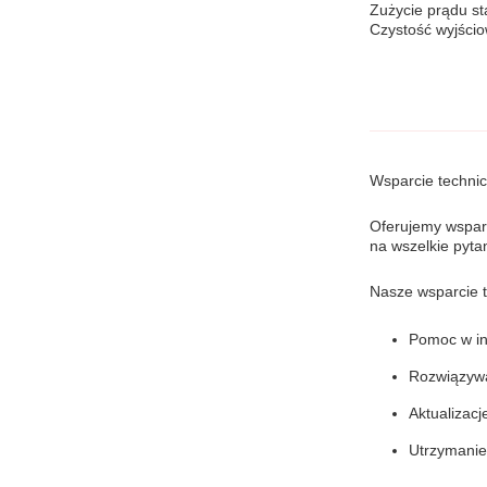
Zużycie prądu st
Czystość wyjści
Wsparcie technic
Oferujemy wsparc
na wszelkie pyta
Nasze wsparcie 
Pomoc w ins
Rozwiązywa
Aktualizac
Utrzymanie