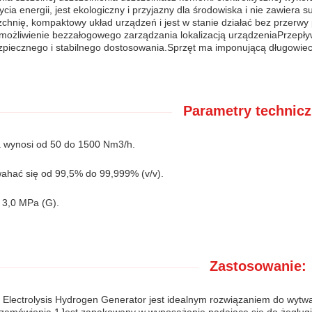
cia energii, jest ekologiczny i przyjazny dla środowiska i nie zawiera
zchnię, kompaktowy układ urządzeń i jest w stanie działać bez przerwy
 umożliwienie bezzałogowego zarządzania lokalizacją urządzeniaPrzep
piecznego i stabilnego dostosowania.Sprzęt ma imponującą długowie
Parametry technicz
a wynosi od 50 do 1500 Nm3/h.
ahać się od 99,5% do 99,999% (v/v).
j 3,0 MPa (G).
Zastosowanie:
 Electrolysis Hydrogen Generator jest idealnym rozwiązaniem do wytwa